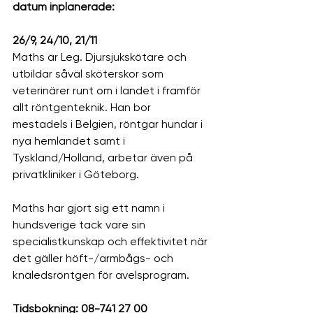
datum inplanerade:
26/9, 24/10, 21/11
Maths är Leg. Djursjukskötare och 
utbildar såväl sköterskor som 
veterinärer runt om i landet i framför 
allt röntgenteknik. Han bor 
mestadels i Belgien, röntgar hundar i 
nya hemlandet samt i 
Tyskland/Holland, arbetar även på 
privatkliniker i Göteborg.
Maths har gjort sig ett namn i 
hundsverige tack vare sin 
specialistkunskap och effektivitet när 
det gäller höft-/armbågs- och 
knäledsröntgen för avelsprogram. 
Tidsbokning: 08-741 27 00