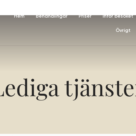
Hem
Behandlingar
Priser
Inför besöket
Övrigt
Lediga tjänste