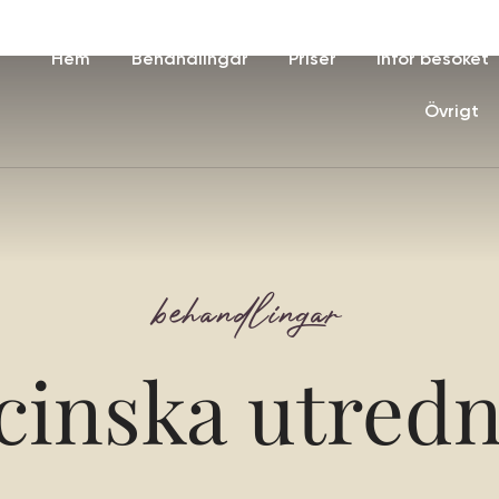
Hem
Behandlingar
Priser
Inför besöket
Övrigt
behandlingar
cinska utredn