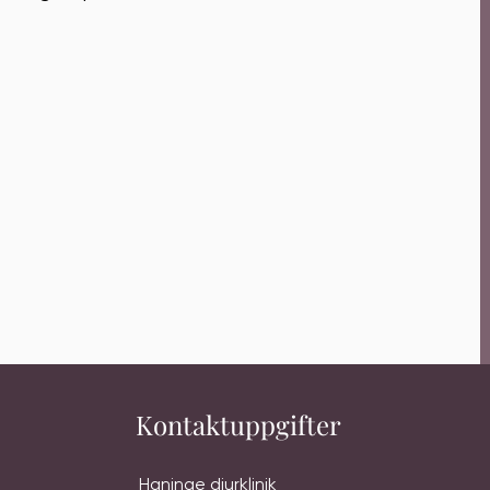
Kontaktuppgifter
Haninge djurklinik