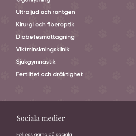
Ultraljud och röntgen
Kirurgi och fiberoptik
Diabetesmottagning
Viktminskningsklinik
Sjukgymnastik
Fertilitet och dräktighet
Sociala medier
Följ oss gärna på sociala