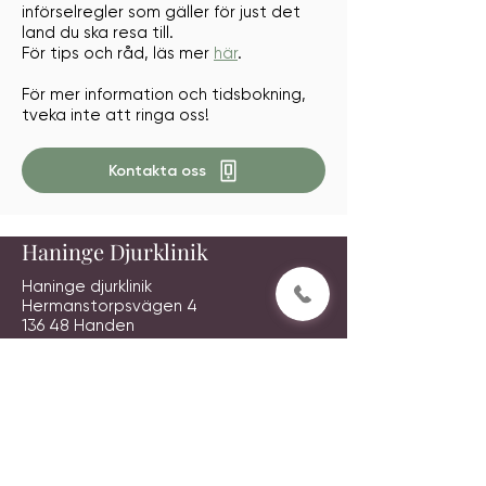
införselregler som gäller för just det
land du ska resa till.
För tips och råd, läs mer
här
.
För mer information och tidsbokning,
tveka inte att ringa oss!
Kontakta oss
Haninge Djurklinik
Haninge djurklinik
Hermanstorpsvägen 4
136 48 Handen
Tel:
08-741 27 00
Mail:
mail@haningedjurklinik.se
* Observera att vi inte bokar tider,
förnyar recept eller ger medicinska råd
via mail